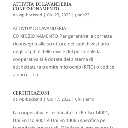
ATTIVITA’ DI LAVANDERIA
CONFEZIONAMENTO
da
wp-backend
|
Giu 23, 2022
|
page23
ATTIVITA’ DI LAVANDERIA –
CONFEZIONAMENTO Per garantire la corretta
riconsegna alle strutture dei capi di vestiario
degli ospiti e delle divise del personale la
cooperativa si è dotata del sistema di
etichettatura tramite microchip (RFID) o codice
a barre. La...
CERTIFICAZIONI
da
wp-backend
|
Giu 17, 2022
|
Chi siamo
La cooperativa è certificata Uni En Iso 14001,
Uni En Iso 9001 e Uni En 14065 specifica per
lavanderie industriali. E’ in fase di attuazione la