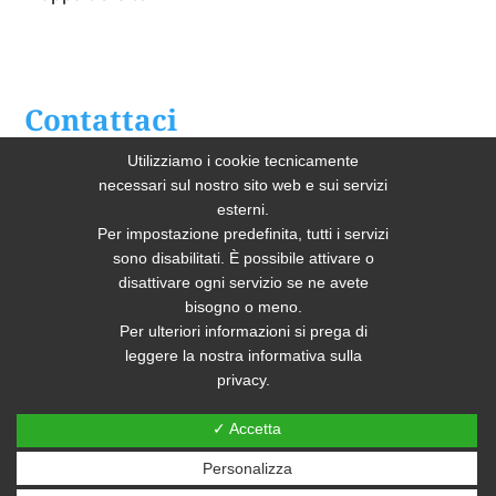
Contattaci
Utilizziamo i cookie tecnicamente
Home
necessari sul nostro sito web e sui servizi
esterni.
Chi Siamo
Per impostazione predefinita, tutti i servizi
sono disabilitati. È possibile attivare o
Lavendaria Industriale
disattivare ogni servizio se ne avete
bisogno o meno.
Per ulteriori informazioni si prega di
leggere la nostra informativa sulla
privacy.
✓ Accetta
Sito realizzato e posizionato da PRISMI S.p.A.
Personalizza